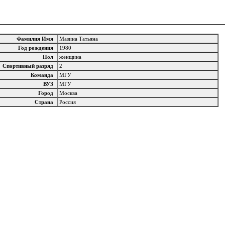
Фамилия Имя
Мазина Татьяна
Год рождения
1980
Пол
женщина
Спортивный разряд
2
Команда
МГУ
ВУЗ
МГУ
Город
Москва
Страна
Россия