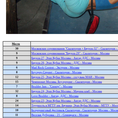
Место
30
Московские соревнования "Скалатория + Баурок-32" - Скалатория -
9
Московские соревнования "Баурок-29" - Скалатория - Москва
9
Баурок-27, Этап Кубка Москвы - Ангар ДДС - Москва
9
Баурок-26, Этап Кубка Москвы - ДДС - Москва
6
Mad Rock Contest - Экстрим - Москва
8
Боулдер-Спринт - Скалатория - Москва
12
Баурок-25, Этап Кубка Москвы - сосулька МАИ - Москва
15
Чемпионат Москвы. Боулдеринг - Скалатория - Москва
7
Boulder Jam - "Спектр" - Москва
32
Баурок-24, Этап Кубка Москвы - Марина клаб - Москва
8
Love Boulder - Ангар, ДДС - Москва
24
Баурок-23, Этап Кубка Москвы - Ангар ДДС - Москва
14
Трудность в МГТУ им. Баумана, Этап Кубка Москвы - МГТУ - Мос
10
Болдеринговый фестиваль Скалатория - Скалатория, Москва - Моск
11
Веселая Дубровка - 21 - Семивраги - Москва