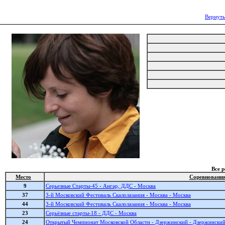
Вернуть
Все 
Место
Соревновани
9
Серьезные Старты-45 - Ангар, ДДС - Москва
37
3-й Московский Фестиваль Cкалолазания - Москва - Москва
44
3-й Московский Фестиваль Cкалолазания - Москва - Москва
23
Серьёзные старты-18 - ДДС - Москва
24
Открытый Чемпионат Московской Области - Дзержинский - Дзержински