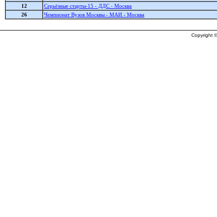
12
Серьёзные старты-15 - ДДС - Москва
26
Чемпионат Вузов Москвы - МАИ - Москва
Copyright ©