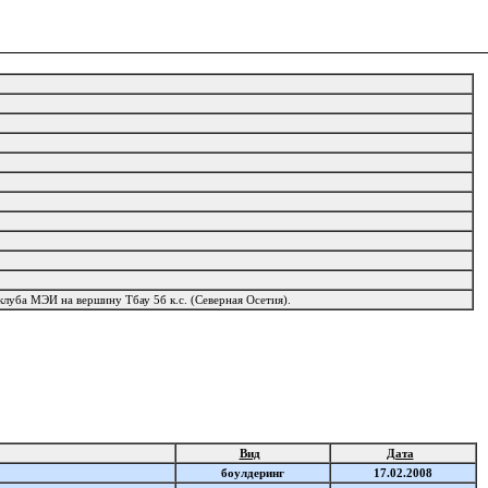
клуба МЭИ на вершину Тбау 5б к.с. (Северная Осетия).
Вид
Дата
боулдеринг
17.02.2008