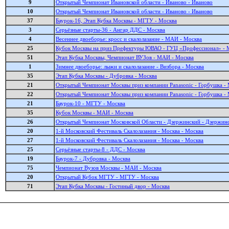
9
Открытый Чемпионат Ивановской области - Иваново - Иваново
10
Открытый Чемпионат Ивановской области - Иваново - Иваново
37
Баурок-16, Этап Кубка Москвы - МГТУ - Москва
3
Серьёзные старты-36 - Ангар ДДС - Москва
4
Весеннее двоеборье: кросс и скалолазание - МАИ - Москва
25
Кубок Москвы на приз Префектуры ЮВАО - ГУЦ «Профессионал» - 
51
Этап Кубка Москвы, Чемпионат ВУЗов - МАИ - Москва
1
Зимнее двоеборье: лыжи и скалолазание - Визбора - Москва
35
Этап Кубка Москвы - Дубровка - Москва
21
Открытый Чемпионат Москвы приз компании Panasonic - Горбушка -
22
Открытый Чемпионат Москвы приз компании Panasonic - Горбушка -
21
Баурок-10 - МГТУ - Москва
35
Кубок Москвы - МАИ - Москва
26
Открытый Чемпионат Московской Области - Дзержинский - Дзержин
20
1-й Московский Фестиваль Скалолазания - Москва - Москва
27
1-й Московский Фестиваль Скалолазания - Москва - Москва
25
Серьёзные старты-8 - ДДС - Москва
19
Баурок-7 - Дубровка - Москва
75
Чемпионат Вузов Москвы - МАИ - Москва
20
Открытый Кубок МГТУ - МГТУ - Москва
71
Этап Кубка Москвы - Гостиный двор - Москва