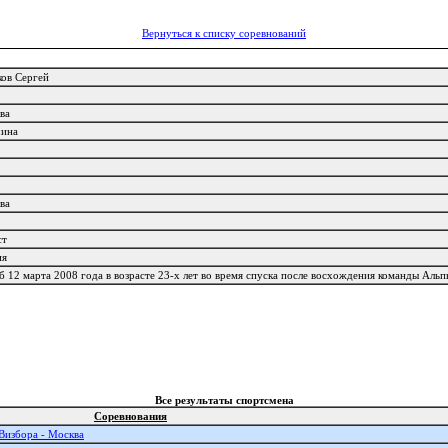
Вернуться к списку соревнований
ков Сергей
4
ва
чина
С
И
И
ва
1
ст
ия
б 12 марта 2008 года в возрасте 23-х лет во время спуска после восхождения команды Альп
Все результаты спортсмена
Соревнования
Визбора - Москва