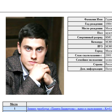
Фамилия Имя
Гуря
Год рождения
198
Место рождения
Моск
Пол
муж
Спортивный разряд
КМ
Команда
МЭ
ВУЗ
МЭ
Город
Моск
Стаж скалолазания с
200
Семейное положение
холо
Страна
Росс
Доп. информация
Поги
Место
1
Зимнее двоеборье «Памяти Башкирова»: лыжи и скалолазание - Клуб 