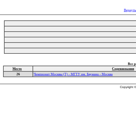
Вернуть
Все 
Место
Соревнования
26
Чемпионат Москвы (Т) - МГТУ им. Баумана - Москва
Copyright ©