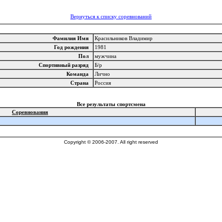
Вернуться к списку соревнований
Фамилия Имя
Красильников Владимир
Год рождения
1981
Пол
мужчина
Спортивный разряд
Б/р
Команда
Лично
Страна
Россия
Все результаты спортсмена
Соревнования
Copyright © 2006-2007. All right reserved