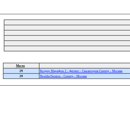
Место
29
Болдер Марафон 2 - фитнес - Скалатория-Спектр - Москва
29
BoulderSession - Спектр - Москва