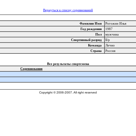
Вернуться к списку соревнований
Фамилия Имя
Рогожин Илья
Год рождения
1987
Пол
мужчина
Спортивный разряд
Б/р
Команда
Лично
Страна
Россия
Все результаты спортсмена
Соревнования
Copyright © 2006-2007. All right reserved