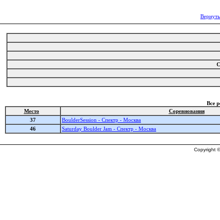
Вернуть
С
Все 
Место
Соревнования
37
BoulderSession - Спектр - Москва
46
Saturday Boulder Jam - Спектр - Москва
Copyright ©