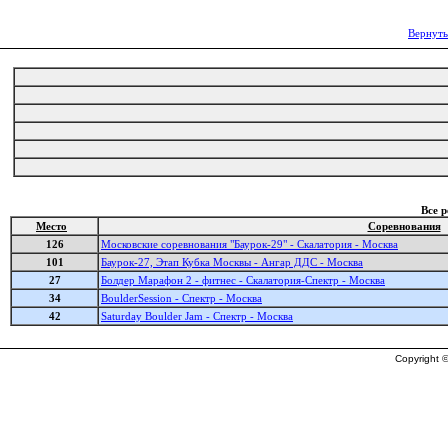
Вернуть
Все 
Место
Соревнования
126
Московские соревнования "Баурок-29" - Скалатория - Москва
101
Баурок-27, Этап Кубка Москвы - Ангар ДДС - Москва
27
Болдер Марафон 2 - фитнес - Скалатория-Спектр - Москва
34
BoulderSession - Спектр - Москва
42
Saturday Boulder Jam - Спектр - Москва
Copyright ©