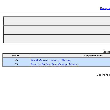
Вернуть
Все 
Место
Соревнования
26
BoulderSession - Спектр - Москва
33
Saturday Boulder Jam - Спектр - Москва
Copyright ©