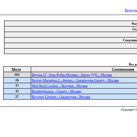
Вернуть
Фа
Го
Спортив
Все 
Место
Соревнования
101
Баурок-27, Этап Кубка Москвы - Ангар ДДС - Москва
26
Болдер Марафон 2 - фитнес - Скалатория-Спектр - Москва
37
Mad Rock Contest - Экстрим - Москва
35
BoulderSession - Спектр - Москва
27
Боулдер-Спринт - Скалатория - Москва
Copyright ©