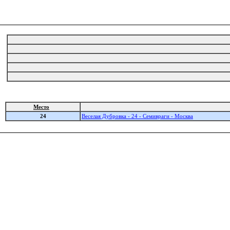
Место
24
Веселая Дубровка - 24 - Семивраги - Москва