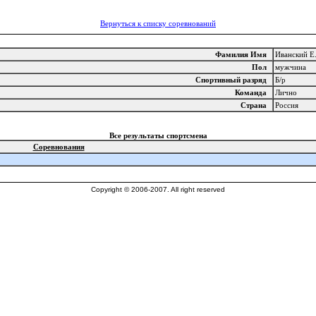
Вернуться к списку соревнований
Фамилия Имя
Иванский Е
Пол
мужчина
Спортивный разряд
Б/р
Команда
Лично
Страна
Россия
Все результаты спортсмена
Соревнования
Copyright © 2006-2007. All right reserved