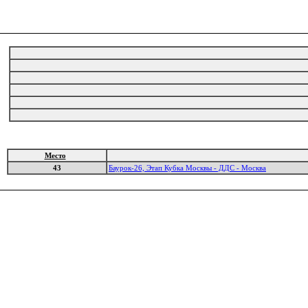
Место
43
Баурок-26, Этап Кубка Москвы - ДДС - Москва