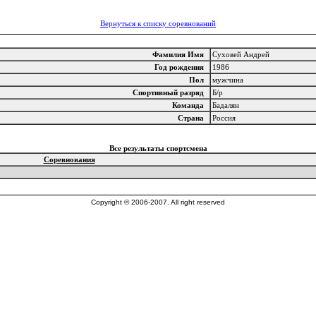
Вернуться к списку соревнований
Фамилия Имя
Суховей Андрей
Год рождения
1986
Пол
мужчина
Спортивный разряд
Б/р
Команда
Бадалян
Страна
Россия
Все результаты спортсмена
Соревнования
Copyright © 2006-2007. All right reserved