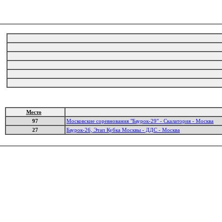
Место
97
Московские соревнования "Баурок-29" - Скалатория - Москва
27
Баурок-26, Этап Кубка Москвы - ДДС - Москва