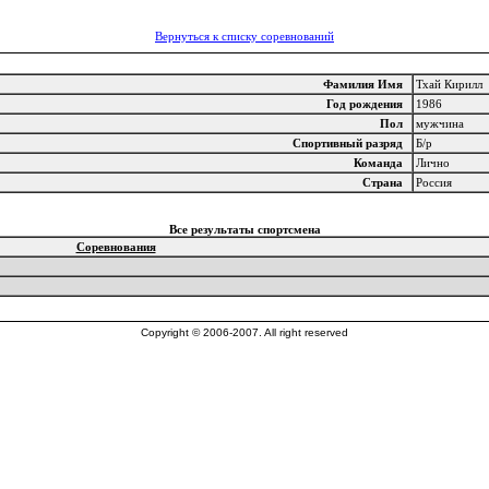
Вернуться к списку соревнований
Фамилия Имя
Тхай Кирилл
Год рождения
1986
Пол
мужчина
Спортивный разряд
Б/р
Команда
Лично
Страна
Россия
Все результаты спортсмена
Соревнования
Copyright © 2006-2007. All right reserved