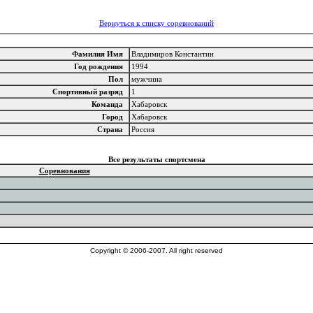
Вернуться к списку соревнований
Фамилия Имя
Владимиров Константин
Год рождения
1994
Пол
мужчина
Спортивный разряд
1
Команда
Хабаровск
Город
Хабаровск
Страна
Россия
Все результаты спортсмена
Соревнования
Copyright © 2006-2007. All right reserved