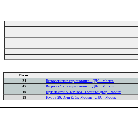
Место
24
Всероссийские соревнования - ДДС - Москва
45
Всероссийские соревнования - ДДС - Москва
49
Приз памяти А. Бычкова - Гостиный двор - Москва
19
Баурок-26, Этап Кубка Москвы - ДДС - Москва