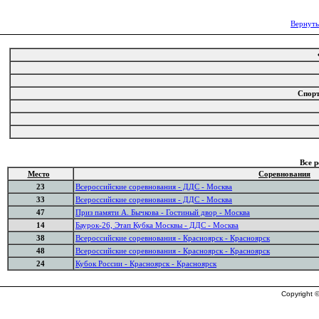
Вернуть
Спор
Все 
Место
Соревнования
23
Всероссийские соревнования - ДДС - Москва
33
Всероссийские соревнования - ДДС - Москва
47
Приз памяти А. Бычкова - Гостиный двор - Москва
14
Баурок-26, Этап Кубка Москвы - ДДС - Москва
38
Всероссийские соревнования - Красноярск - Красноярск
48
Всероссийские соревнования - Красноярск - Красноярск
24
Кубок России - Красноярск - Красноярск
Copyright ©