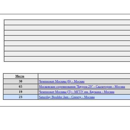
Место
30
Чемпионат Москвы (Б) - Москва
65
Московские соревнования "Баурок-29" - Скалатория - Москва
19
Чемпионат Москвы (Т) - МГТУ им. Баумана - Москва
23
Saturday Boulder Jam - Спектр - Москва