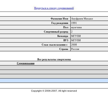
Вернуться к списку соревнований
Фамилия Имя
Ануфриев Михаил
Год рождения
1991
Пол
мужчина
Спортивный разряд
2
Команда
МГУПИ
ВУЗ
МГУПИ
Стаж скалолазания с
2008
Страна
Россия
Все результаты спортсмена
Соревнования
Copyright © 2006-2007. All right reserved