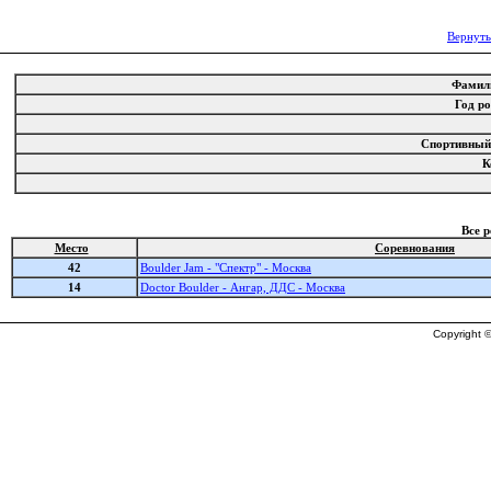
Вернуть
Фамил
Год р
Спортивный
К
Все 
Место
Соревнования
42
Boulder Jam - "Спектр" - Москва
14
Doctor Boulder - Ангар, ДДС - Москва
Copyright ©