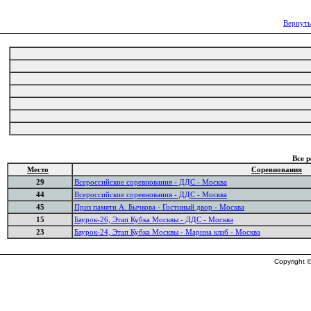
Вернуть
Все 
Место
Соревнования
29
Всероссийские соревнования - ДДС - Москва
44
Всероссийские соревнования - ДДС - Москва
45
Приз памяти А. Бычкова - Гостиный двор - Москва
15
Баурок-26, Этап Кубка Москвы - ДДС - Москва
23
Баурок-24, Этап Кубка Москвы - Марина клаб - Москва
Copyright ©