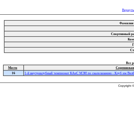
Вернуть
Фамили
Спортивный р
Ко
С
Все 
Место
Соревнован
16
1-й внутриклубный чемпионат КАиС МЭИ по скалолазанию - Клуб им Визб
Copyright ©