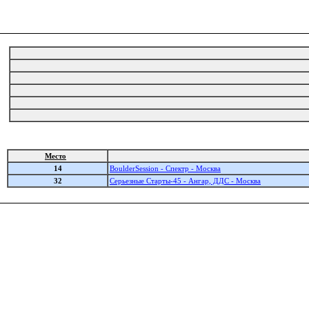
Место
14
BoulderSession - Спектр - Москва
32
Серьезные Старты-45 - Ангар, ДДС - Москва