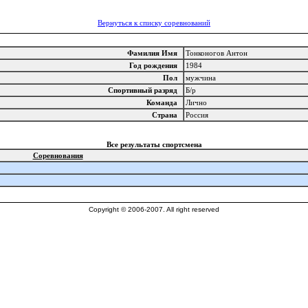
Вернуться к списку соревнований
Фамилия Имя
Тонконогов Антон
Год рождения
1984
Пол
мужчина
Спортивный разряд
Б/р
Команда
Лично
Страна
Россия
Все результаты спортсмена
Соревнования
Copyright © 2006-2007. All right reserved