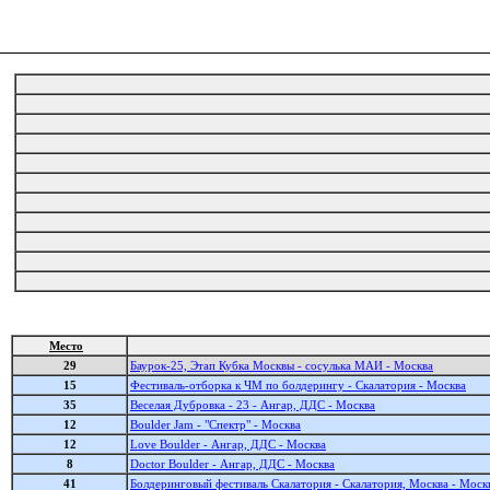
Место
29
Баурок-25, Этап Кубка Москвы - сосулька МАИ - Москва
15
Фестиваль-отборка к ЧМ по болдерингу - Скалатория - Москва
35
Веселая Дубровка - 23 - Ангар, ДДС - Москва
12
Boulder Jam - "Спектр" - Москва
12
Love Boulder - Ангар, ДДС - Москва
8
Doctor Boulder - Ангар, ДДС - Москва
41
Болдеринговый фестиваль Скалатория - Скалатория, Москва - Моск