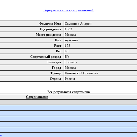
Вернуться к списку соревнований
Фамилия Имя
Самсонов Андрей
Год рождения
1983
Место рождения
Москва
Пол
мужчина
Рост
178
Вес
68
Спортивный разряд
Б/р
Команда
Зоопарк
Город
Москва
Тренер
Поплавский Станислав
Страна
Россия
Все результаты спортсмена
Соревнования
ва