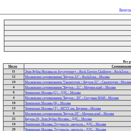
Вернуть
Все 
Место
Соревнован
11
Этап Кубка Москвы по боулдерингу - Rock Empire Challenge - RockZona 
12
Московские соревнования "Баурок-33" - RockZona - Москва
24
Московские соревнования "Скалатория + Баурок-32" - Скалатория - Москв
4
Московские соревнования "Баурок - 31" - Марина-клаб - Москва
9
Чемпионат Москвы (С) - ДДС - Москва
4
Московские соревнования "Баурок - 30" - Сосулька МАИ - Москва
19
Чемпионат Москвы (Б) - Москва
13
Чемпионат Москвы (Т) - МГТУ им. Баумана - Москва
9
Московские соревнования "Баурок-28" - Марина-клаб - Москва
25
Баурок-26, Этап Кубка Москвы - ДДС - Москва
14
Чемпионат Москвы. Трудность, скорость - ДДС - Москва
29
Чемпионат Москвы. Трудность, скорость - ДДС - Москва