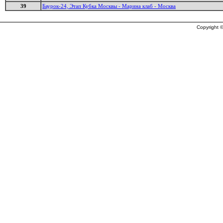
39
Баурок-24, Этап Кубка Москвы - Марина клаб - Москва
Copyright ©