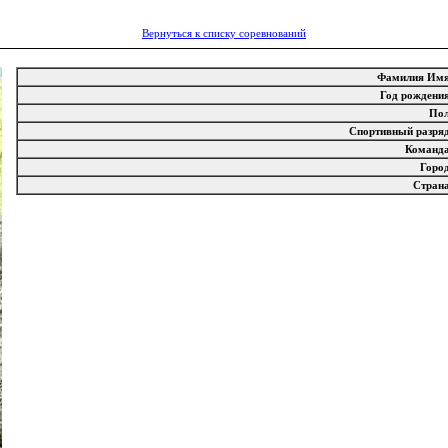
Вернуться к списку соревнований
Фамилия И
Год рожден
По
Спортивный разр
Коман
Гор
Стра