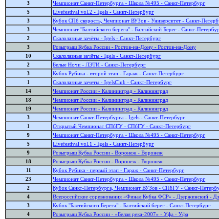
3
Чемпионат Санкт-Петербурга - Школа №495 - Санкт-Петербург
5
Livefestival vol.2 - Igels - Санкт-Петербург
3
Кубок СПб скорость, Чемпионат ВУЗов - Университет - Санкт-Петер
3
Чемпионат "Балтийского берега" - Балтийский Берег - Санкт-Петербу
2
Скалолазные зачёты - Igels - Санкт-Петербург
3
Розыгрыш Кубка России - Ростов-на-Дону - Ростов-на-Дону
10
Скалолазные зачёты - Igels - Санкт-Петербург
2
Белые Ночи - ЛЭТИ - Санкт-Петербург
3
Кубок Рубика - второй этап - Гараж - Санкт-Петербург
1
Скалолазные зачеты - IgelsClub - Санкт-Петербург
14
Чемпионат России - Калининград - Калининград
18
Чемпионат России - Калининград - Калининград
19
Чемпионат России - Калининград - Калининград
3
Чемпионат Санкт-Петербурга - Igels - Санкт-Петербург
1
Открытый Чемпионат СПбГУ - СПбГУ - Санкт-Петербург
9
Чемпионат Санкт-Петербурга - Школа №495 - Санкт-Петербург
5
Livefestival vol.1 - Igels - Санкт-Петербург
9
Розыгрыш Кубка России - Воронеж - Воронеж
18
Розыгрыш Кубка России - Воронеж - Воронеж
11
Кубок Рубика - первый этап - Гараж - Санкт-Петербург
23
Чемпионат Санкт-Петербурга - Школа №495 - Санкт-Петербург
2
Кубок Санкт-Петербурга, Чемпионат ВУЗов - СПбГУ - Санкт-Петерб
4
Всероссийские соревнования «Финал Кубка ФСР» - Дзержинский - Д
3
Кубок "Балтийского Берега" - Балтийский берег - Санкт-Петербург
4
Розыгрыш Кубка России - «Белая река-2007» - Уфа - Уфа