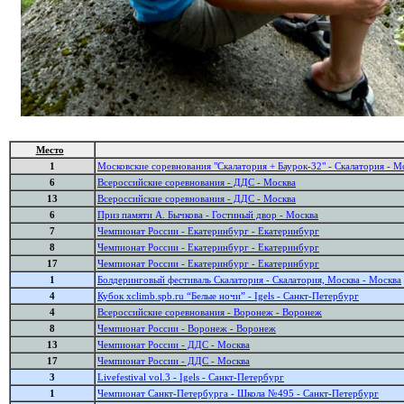
Место
1
Московские соревнования "Скалатория + Баурок-32" - Скалатория - М
6
Всероссийские соревнования - ДДС - Москва
13
Всероссийские соревнования - ДДС - Москва
6
Приз памяти А. Бычкова - Гостиный двор - Москва
7
Чемпионат России - Екатеринбург - Екатеринбург
8
Чемпионат России - Екатеринбург - Екатеринбург
17
Чемпионат России - Екатеринбург - Екатеринбург
1
Болдеринговый фестиваль Скалатория - Скалатория, Москва - Москва
4
Кубок xclimb.spb.ru “Белые ночи” - Igels - Санкт-Петербург
4
Всероссийские соревнования - Воронеж - Воронеж
8
Чемпионат России - Воронеж - Воронеж
13
Чемпионат России - ДДС - Москва
17
Чемпионат России - ДДС - Москва
3
Livefestival vol.3 - Igels - Санкт-Петербург
1
Чемпионат Санкт-Петербурга - Школа №495 - Санкт-Петербург