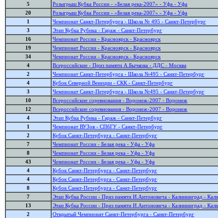
5
Розыгрыш Кубка России - «Белая река-2007» - Уфа - Уфа
20
Розыгрыш Кубка России - «Белая река-2007» - Уфа - Уфа
1
Чемпионат Санкт-Петербурга - Школа № 495 - Санкт-Петербург
3
Этап Кубка Рубика - Гараж - Санкт-Петербург
16
Чемпионат России - Красноярск - Красноярск
19
Чемпионат России - Красноярск - Красноярск
34
Чемпионат России - Красноярск - Красноярск
4
Всероссийские - Приз памяти А.Бычкова - ДДС - Москва
2
Чемпионат Санкт-Петербурга - Школа №495 - Санкт-Петербург
4
Кубок Северной Венеции - СКК - Санкт-Петербург
3
Чемпионат Санкт-Петербурга - Школа №495 - Санкт-Петербург
10
Всероссийские соревнования - Воронеж-2007 - Воронеж
12
Всероссийские соревнования - Воронеж-2007 - Воронеж
4
Этап Кубка Рубика - Гараж - Санкт-Петербург
1
Чемпионат ВУЗов - СПбГУ - Санкт-Петербург
2
Кубок Санкт-Петербурга - Санкт-Петербург
7
Чемпионат России - Белая река - Уфа - Уфа
8
Чемпионат России - Белая река - Уфа - Уфа
43
Чемпионат России - Белая река - Уфа - Уфа
4
Кубок Санкт-Петербурга - Санкт-Петербург
4
Кубок Санкт-Петербурга - Санкт-Петербург
8
Кубок Санкт-Петербурга - Санкт-Петербург
7
Этап Кубка России - Приз памяти И.Антоновича - Калининград - Кал
13
Этап Кубка России - Приз памяти И.Антоновича - Калининград - Кал
2
Открытый Чемпионат Санкт-Петербурга - Санкт-Петербург