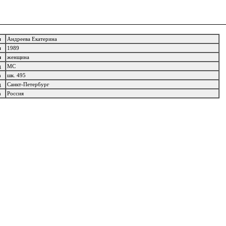
мя
Андреева Екатерина
ия
1989
л
женщина
яд
МС
да
шк. 495
од
Санкт-Петербург
на
Россия