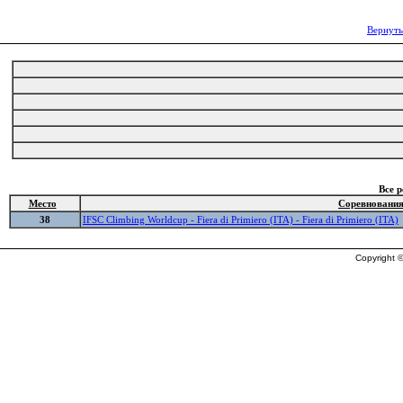
Вернуть
Все 
Место
Соревновани
38
IFSC Climbing Worldcup - Fiera di Primiero (ITA) - Fiera di Primiero (ITA)
Copyright ©