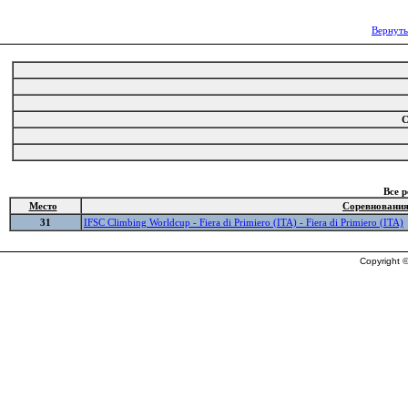
Вернуть
С
Все 
Место
Соревновани
31
IFSC Climbing Worldcup - Fiera di Primiero (ITA) - Fiera di Primiero (ITA)
Copyright ©