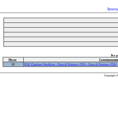
Вернуть
Все 
Место
Соревновани
22
IFSC Climbing Worldcup - Fiera di Primiero (ITA) - Fiera di Primiero (ITA)
Copyright ©