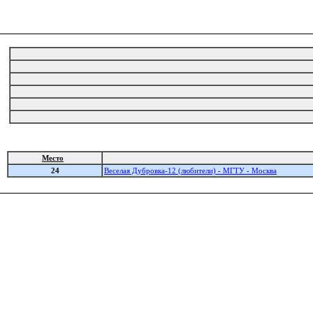
Место
24
Веселая Дубровка-12 (любители) - МГТУ - Москва