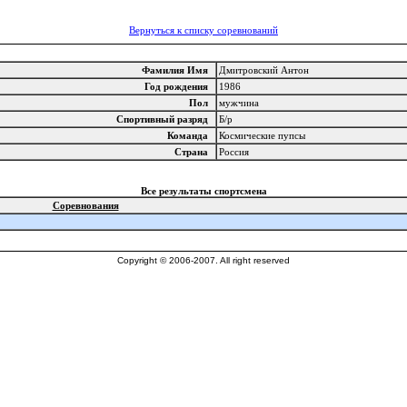
Вернуться к списку соревнований
Фамилия Имя
Дмитровский Антон
Год рождения
1986
Пол
мужчина
Спортивный разряд
Б/р
Команда
Космические пупсы
Страна
Россия
Все результаты спортсмена
Соревнования
Copyright © 2006-2007. All right reserved