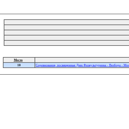
Место
10
Соревнования, посвященные Дню Физкультурника - Визбора - Мо