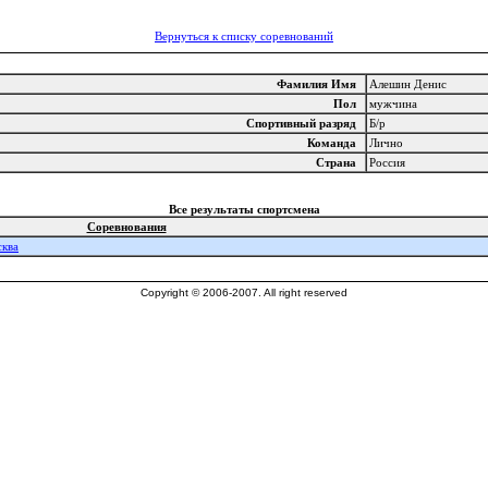
Вернуться к списку соревнований
Фамилия Имя
Алешин Денис
Пол
мужчина
Спортивный разряд
Б/р
Команда
Лично
Страна
Россия
Все результаты спортсмена
Соревнования
сква
Copyright © 2006-2007. All right reserved