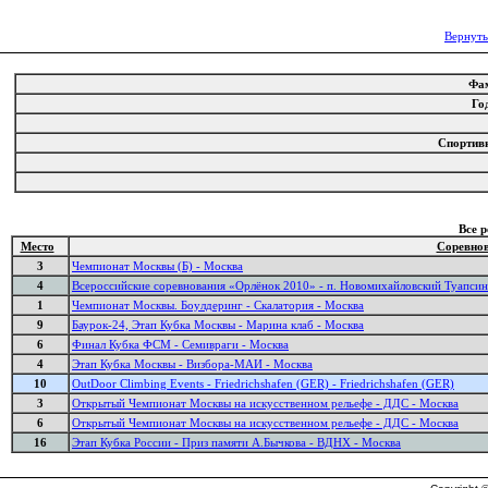
Вернуть
Фа
Го
Спортив
Все 
Место
Соревно
3
Чемпионат Москвы (Б) - Москва
4
Всероссийские соревнования «Орлёнок 2010» - п. Новомихайловский Туапсин
1
Чемпионат Москвы. Боулдеринг - Скалатория - Москва
9
Баурок-24, Этап Кубка Москвы - Марина клаб - Москва
6
Финал Кубка ФСМ - Семивраги - Москва
4
Этап Кубка Москвы - Визбора-МАИ - Москва
10
OutDoor Climbing Events - Friedrichshafen (GER) - Friedrichshafen (GER)
3
Открытый Чемпионат Москвы на искусственном рельефе - ДДС - Москва
6
Открытый Чемпионат Москвы на искусственном рельефе - ДДС - Москва
16
Этап Кубка России - Приз памяти А.Бычкова - ВДНХ - Москва