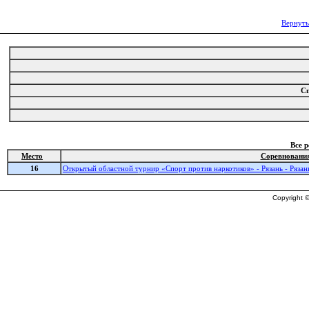
Вернуть
С
Все 
Место
Соревновани
16
Открытый областной турнир «Спорт против наркотиков» - Рязань - Рязан
Copyright ©