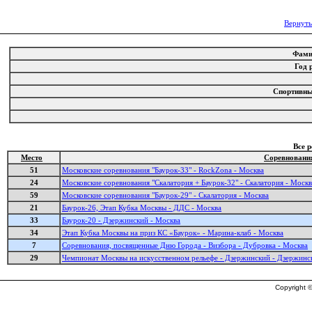
Вернуть
Фам
Год
Спортивн
Все 
Место
Соревновани
51
Московские соревнования "Баурок-33" - RockZona - Москва
24
Московские соревнования "Скалатория + Баурок-32" - Скалатория - Москв
59
Московские соревнования "Баурок-29" - Скалатория - Москва
21
Баурок-26, Этап Кубка Москвы - ДДС - Москва
33
Баурок-20 - Дзержинский - Москва
34
Этап Кубка Москвы на приз КС «Баурок» - Марина-клаб - Москва
7
Соревнования, посвященные Дню Города - Визбора - Дубровка - Москва
29
Чемпионат Москвы на искусственном рельефе - Дзержинский - Дзержинс
Copyright ©