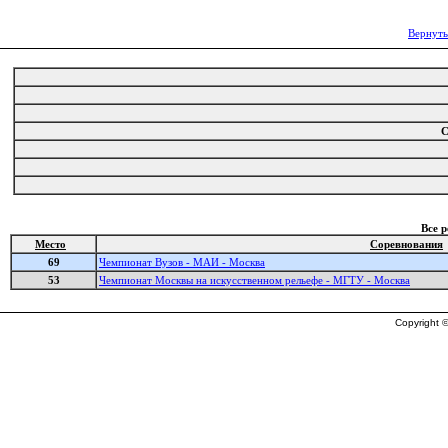
Вернуть
С
Все 
Место
Соревнования
69
Чемпионат Вузов - МАИ - Москва
53
Чемпионат Москвы на искусственном рельефе - МГТУ - Москва
Copyright ©