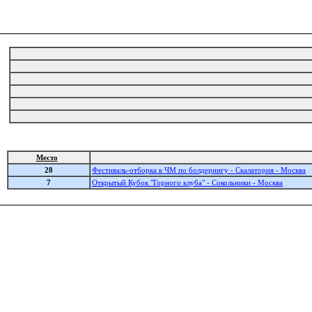
Место
28
Фестиваль-отборка к ЧМ по болдерингу - Скалатория - Москва
7
Открытый Кубок "Горного клуба" - Сокольники - Москва