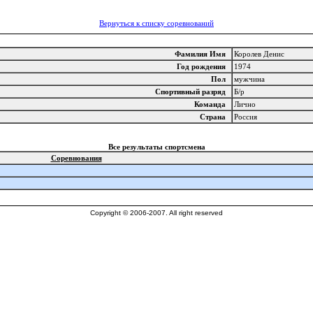
Вернуться к списку соревнований
Фамилия Имя
Королев Денис
Год рождения
1974
Пол
мужчина
Спортивный разряд
Б/р
Команда
Лично
Страна
Россия
Все результаты спортсмена
Соревнования
Copyright © 2006-2007. All right reserved