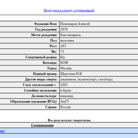
Вернуться к списку соревнований
Фамилия Имя
Пономарев Алексей
Год рождения
1978
Место рождения
Благовещенск
Пол
мужчина
Рост
183
Вес
75
Спортивный разряд
Б/р
Команда
МЭИ
Город
Москва
Первый тренер
Шерстнев И.В.
Другие виды спорта
альпинизм, мультиспорт, сноуборд
Стаж скалолазания с
2002
Семейное положение
в браке
Должность/курс
инженер
Образование (название ВУЗа)
АмГУ
Страна
Россия
Все результаты спортсмена
Соревнования
ква