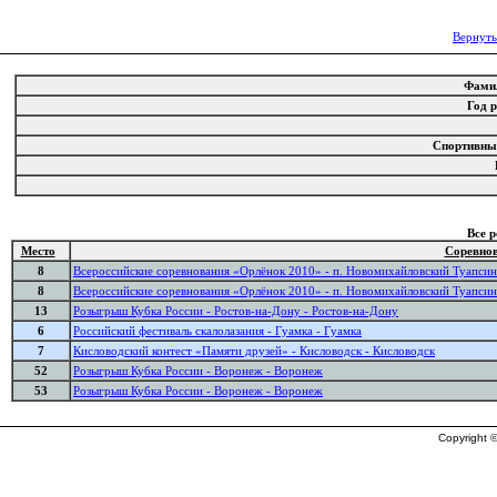
Вернуть
Фами
Год 
Спортивны
Все 
Место
Соревно
8
Всероссийские соревнования «Орлёнок 2010» - п. Новомихайловский Туапсин
8
Всероссийские соревнования «Орлёнок 2010» - п. Новомихайловский Туапсин
13
Розыгрыш Кубка России - Ростов-на-Дону - Ростов-на-Дону
6
Российский фестиваль скалолазания - Гуамка - Гуамка
7
Кисловодский контест «Памяти друзей» - Кисловодск - Кисловодск
52
Розыгрыш Кубка России - Воронеж - Воронеж
53
Розыгрыш Кубка России - Воронеж - Воронеж
Copyright ©