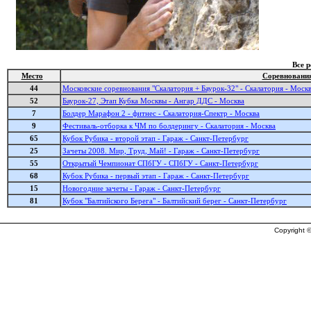
Все 
Место
Соревновани
44
Московские соревнования "Скалатория + Баурок-32" - Скалатория - Моск
52
Баурок-27, Этап Кубка Москвы - Ангар ДДС - Москва
7
Болдер Марафон 2 - фитнес - Скалатория-Спектр - Москва
9
Фестиваль-отборка к ЧМ по болдерингу - Скалатория - Москва
65
Кубок Рубика - второй этап - Гараж - Санкт-Петербург
25
Зачеты 2008. Мир, Труд, Май! - Гараж - Санкт-Петербург
55
Открытый Чемпионат СПбГУ - СПбГУ - Санкт-Петербург
68
Кубок Рубика - первый этап - Гараж - Санкт-Петербург
15
Новогодние зачеты - Гараж - Санкт-Петербург
81
Кубок "Балтийского Берега" - Балтийский берег - Санкт-Петербург
Copyright ©