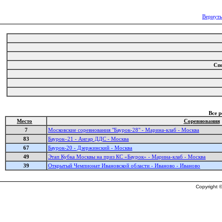
Вернуть
Сп
Все 
Место
Соревнования
7
Московские соревнования "Баурок-28" - Марина-клаб - Москва
83
Баурок–21 - Ангар ДДС - Москва
67
Баурок-20 - Дзержинский - Москва
49
Этап Кубка Москвы на приз КС «Баурок» - Марина-клаб - Москва
39
Открытый Чемпионат Ивановской области - Иваново - Иваново
Copyright ©