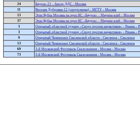
24
Баурок–21 - Ангар ДДС - Москва
11
Веселая Дубровка-12 (спортсмены) - МГТУ - Москва
13
Этап Кубка Москвы на приз КС «Баурок» - Марина-клаб - Москва
37
Этап Кубка Москвы на приз КС «Баурок» - Марина-клаб - Москва
3
Открытый областной турнир «Спорт против наркотиков» - Рязань - Р
3
Открытый областной турнир «Спорт против наркотиков» - Рязань - Р
9
Открытый Чемпионат Смоленской области - Смоленск - Смоленск
13
Открытый Чемпионат Смоленской области - Смоленск - Смоленск
69
3-й Московский Фестиваль Cкалолазания - Москва - Москва
73
3-й Московский Фестиваль Cкалолазания - Москва - Москва