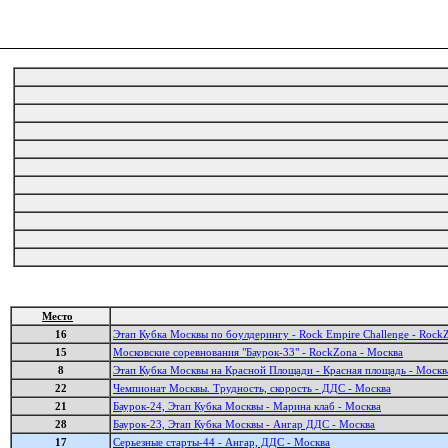
Место
16
Этап Кубка Москвы по боулдерингу - Rock Empire Challenge - Rock
15
Московские соревнования "Баурок-33" - RockZona - Москва
8
Этап Кубка Москвы на Красной Площади - Красная площадь - Москв
22
Чемпионат Москвы. Трудность, скорость - ДДС - Москва
21
Баурок-24, Этап Кубка Москвы - Марина клаб - Москва
28
Баурок-23, Этап Кубка Москвы - Ангар ДДС - Москва
17
Серьезные старты-44 - Ангар, ДДС - Москва