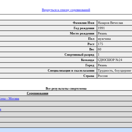
Вернуться к списку соревнований
Фамилия Имя
Назаров Вячеслав
Год рождения
1991
Место рождения
Рязань
Пол
мужчина
Рост
175
Вес
60
Спортивный разряд
1
Команда
СДЮСШОР №24
Город
Рязань
Специализация в скалолазании
Трудность, боулдерин
Страна
Россия
Все результаты спортсмена
Соревнования
Zona - Москва
а