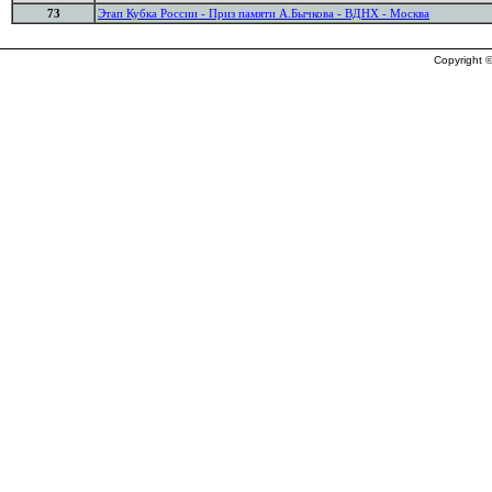
73
Этап Кубка России - Приз памяти А.Бычкова - ВДНХ - Москва
Copyright ©