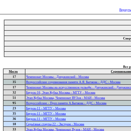
Вернуть
Спор
Все 
Место
Соревновани
17
Чемпионат Москвы - Дзержинский - Москва
35
Всероссийские соревнования памяти А.Я. Бычкова - ДДС - Москва
17
Чемпионат Москвы на искусственном рельефе - Дзержинский - Дзержинс
32
Баурок-16, Этап Кубка Москвы - МГТУ - Москва
51
Этап Кубка Москвы, Чемпионат ВУЗов - МАИ - Москва
95
Всероссийские - Приз памяти А.Бычкова - ДДС - Москва
23
Баурок-11 - МГТУ - Москва
35
Баурок-11 - МГТУ - Москва
36
Баурок-11 - МГТУ - Москва
18
Серьёзные старты-22 - Экстрим - Москва
33
Этап Кубка Москвы, Чемпионат Вузов - МАИ - Москва