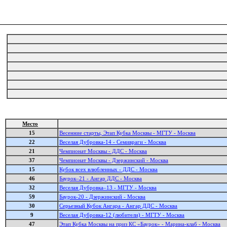
Место
15
Весенние старты, Этап Кубка Москвы - МГТУ - Москва
22
Веселая Дубровка-14 - Семивраги - Москва
21
Чемпионат Москвы - ДДС - Москва
37
Чемпионат Москвы - Дзержинский - Москва
15
Кубок всех влюбленных - ДДС - Москва
46
Баурок–21 - Ангар ДДС - Москва
32
Веселая Дубровка–13 - МГТУ - Москва
59
Баурок-20 - Дзержинский - Москва
30
Серьезный Кубок Ангара - Ангар ДДС - Москва
9
Веселая Дубровка-12 (любители) - МГТУ - Москва
47
Этап Кубка Москвы на приз КС «Баурок» - Марина-клаб - Москва