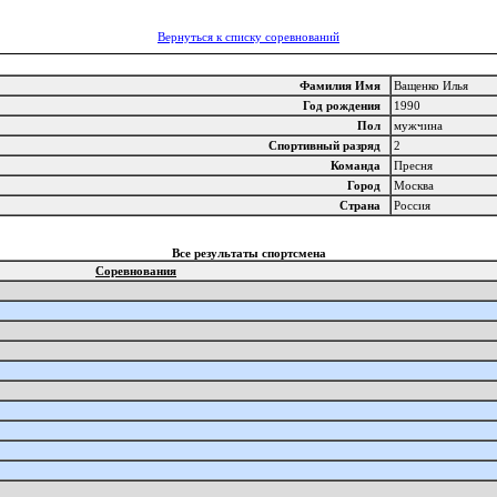
Вернуться к списку соревнований
Фамилия Имя
Ващенко Илья
Год рождения
1990
Пол
мужчина
Спортивный разряд
2
Команда
Пресня
Город
Москва
Страна
Россия
Все результаты спортсмена
Соревнования