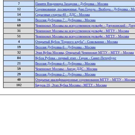
7
Памяти Владимира Захарова - Дубровка - Москва
12
Соревнования, посвященные Дню Города - Визбора - Дубровка - М
14
Серьезные старты-40 - ДДС - Москва
16
Веселая Дубровка-7 - Дубровка - Москва
60
Чемпионат Москвы на искусственном рельефе - Дзержинский - Дзе
31
Чемпионат Москвы на искусственном рельефе - МГТУ - Москва
51
Чемпионат Москвы на искусственном рельефе - МГТУ - Москва
4
Открытый Кубок "Горного клуба" - Сокольники - Москва
19
Веселая Дубровка-6 - Дубровка - Москва
32
Этап Кубка Москвы, Открытый Чемпионат МГТУ - МГТУ - Москва
84
Кубок Рубика - первый этап - Гараж - Санкт-Петербург
21
Веселая Дубровка-4 - Дубровка - Москва
59
Чемпионат Москвы - Ангар ДДС - Москва
29
Веселая Дубровка-2 - Дубровка - Москва
40
Открытые квалификационные соревнования МГТУ - МГТУ - Москв
102
Баурок-16, Этап Кубка Москвы - МГТУ - Москва