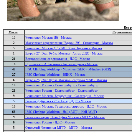
Все 
Место
Соревнован
13
Чемпионат Москвы (Б) - Москва
2
Московские соревнования "Баурок-29" - Скалатория - Москва
5
Чемпионат Москвы (Т) - МГТУ им. Баумана - Москва
1
Баурок-27, Этап Кубка Москвы - Ангар ДДС - Москва
21
Всероссийские соревнования - ДДС - Москва
18
Приз памяти А. Бычкова - Гостиный двор - Москва
47
IFSC Climbing Worldcup - Munchen (GER) - München (GER)
27
IFSC Climbing Worldcup - ВДНХ - Москва
6
Баурок-25, Этап Кубка Москвы - сосулька МАИ - Москва
19
Чемпионат России - Екатеринбург - Екатеринбург
21
Чемпионат России - Екатеринбург - Екатеринбург
9
Чемпионат Москвы. Боулдеринг - Скалатория - Москва
5
Веселая Дубровка - 23 - Ангар, ДДС - Москва
10
Чемпионат Москвы. Трудность, скорость - ДДС - Москва
66
IFSC Climbing Worldcup - Hall (AUT) - Hall (AUT)
9
Весенние старты, Этап Кубка Москвы - МГТУ - Москва
6
Чемпионат России - ДДС - Москва
5
Открытый Чемпионат МГТУ - МГТУ - Москва