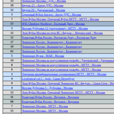
13
Чемпионат Москвы - ДДС - Москва
19
Баурок–21 - Ангар ДДС - Москва
12
Баурок-20 - Дзержинский - Москва
3
Серьезный Кубок Ангара - Ангар ДДС - Москва
7
Этап Кубка Москвы, Открытый Кубок МГТУ - МГТУ - Москва
17
IFSC Climbing Worldcup - Гостиный Двор - Москва
5
Веселая Дубровка-12 (спортсмены) - МГТУ - Москва
12
Этап Кубка Москвы на приз КС «Баурок» - Марина-клаб - Москва
12
Розыгрыш Кубка России - Ростов-на-Дону - Ростов-на-Дону
17
Чемпионат России - Калининград - Калининград
19
Чемпионат России - Калининград - Калининград
62
Чемпионат России - Калининград - Калининград
5
Чемпионат Вузов - МАИ - Москва
14
Чемпионат Москвы на искусственном рельефе - Дзержинский - Дзержинс
8
Чемпионат Москвы на искусственном рельефе - МГТУ - Москва
9
Чемпионат Москвы на искусственном рельефе - МГТУ - Москва
2
Открытые квалификационные соревнования МГТУ - МГТУ - Москва
4
Livefestival vol.1 - Igels - Санкт-Петербург
9
Этап Кубка Москвы, Открытый Чемпионат КС «Баурок» - Скала-Сити - Мо
4
Веселая Дубровка-5 - Дубровка - Москва
12
Этап Кубка Москвы, Открытый Чемпионат МГТУ - МГТУ - Москва
31
Розыгрыш Кубка России - Воронеж - Воронеж
60
Розыгрыш Кубка России - Воронеж - Воронеж
7
Чемпионат Москвы - МГТУ - Москва
15
Чемпионат Москвы - МГТУ - Москва