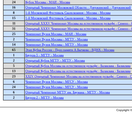
24
Кубок Москвы - МАИ - Москва
16
Открытый Чемпионат Московской Области - Дзержинский - Дзержинский
8
1-й Московский Фестиваль Скалолазания - Москва - Москва
15
1-й Московский Фестиваль Скалолазания - Москва - Москва
11
Открытый XXXV Чемпионат Москвы на естественном рельефе - Симеиз - 
31
Открытый XXXV Чемпионат Москвы на естественном рельефе - Симеиз - 
25
Чемпионат Вузов Москвы - МАИ - Москва
2
Чемпионат Вузов Москвы - МГТУ - Москва
14
Чемпионат Вузов Москвы - МГТУ - Москва
65
Этап Кубка России - Приз памяти А.Бычкова - ВДНХ - Москва
1
Баурок-5 - МГТУ - Москва
2
Открытый Кубок МГТУ - МГТУ - Москва
5
Открытый Кубок Москвы на естественном рельефе - Балаклава - Балаклава
13
Открытый Кубок Москвы на естественном рельефе - Балаклава - Балаклава
23
XXIV Открытый Чемпионат Москвы на естественном рельефе - Симеиз - 
6
Чемпионат Вузов Москвы - МГСУ - Москва
24
Чемпионат Вузов Москвы - МГСУ - Москва
6
Открытый Чемпионат МГТУ им. Баумана - МГТУ - Москва
2
Баурок-2 - МГТУ - Москва
Copyright ©