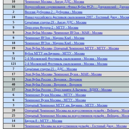
10
Чемпионат Москвы - Ангар ДДС - Москва
16
Всероссийские соревнования «Финал Кубка ФСР» - Дзержинский - Дзерж
2
Веселая Дубровка-2 - Дубровка - Москва
24
Финал российского фестиваля скалолазания 2007 - Гостиный Двор - Москв
5
Серьёзные старты-29 - Ангар ДДС - Москва
9
Приз отца Федора-2 - МГТУ - Москва
9
Этап Кубка Москвы, Чемпионат ВУЗов - МАИ - Москва
9
Чемпионат ВУЗов - Марина Клаб - Москва
18
Чемпионат ВУЗов - Марина Клаб - Москва
19
Этап Кубка Москвы, Открытый Чемпионат МГТУ - МГТУ - Москва
9
Кубок МГТУ им.Баумана - МГТУ - Москва
51
2-й Московский Фестиваль скалолазания - Москва - Москва
121
2-й Московский Фестиваль скалолазания - Москва - Москва
7
Серьёзные старты-25 - ДДС - Москва
17
Этап Кубка Москвы, Чемпионат Вузов - МАИ - Москва
31
Этап Кубка России - Воронеж - Воронеж
40
Этап Кубка России - Воронеж - Воронеж
37
Этап Кубка России - Приз памяти А.Бычкова - ВДНХ - Москва
6
Чемпионат Вузов Москвы - МГТУ - Москва
6
Чемпионат Вузов Москвы - МГТУ - Москва
3
Открытый Чемпионат МГТУ им. Баумана - МГТУ - Москва
20
Открытый Чемпионат Москвы на искусственном рельефе - Вейпарк - Моск
25
Открытый Чемпионат Москвы на искусственном рельефе - Вейпарк - Моск
14
Баурок-8 - МГТУ - Москва
51
Чемпионат Москвы на искусственном рельефе - Гостиный Двор - Москва