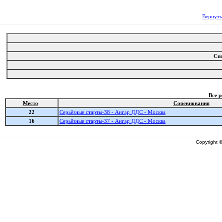
Вернуть
Сп
Все 
Место
Соревнования
22
Серьёзные старты-38 - Ангар ДДС - Москва
16
Серьёзные старты-37 - Ангар ДДС - Москва
Copyright ©