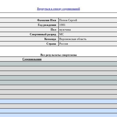
Вернуться к списку соревнований
Фамилия Имя
Попов Сергей
Год рождения
1981
Пол
мужчина
Спортивный разряд
МС
Команда
Воронежская область
Страна
Россия
Все результаты спортсмена
Соревнования