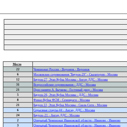
Место
22
Чемпионат России - Воронеж - Воронеж
6
Московские соревнования "Баурок-29" - Скалатория - Москва
12
Баурок-27, Этап Кубка Москвы - Ангар ДДС - Москва
31
Всероссийские соревнования - ДДС - Москва
21
Приз памяти А. Бычкова - Гостиный двор - Москва
5
Баурок-26, Этап Кубка Москвы - ДДС - Москва
8
Финал Кубка ФСМ - Семивраги - Москва
21
Баурок 22, Этап Кубка Москвы - Скала-Сити - Москва
6
Серьезные старты-44 - Ангар, ДДС - Москва
24
Баурок–21 - Ангар ДДС - Москва
2
Открытый Чемпионат Ивановской области - Иваново - Иваново
3
Открытый Чемпионат Ивановской области - Иваново - Иваново