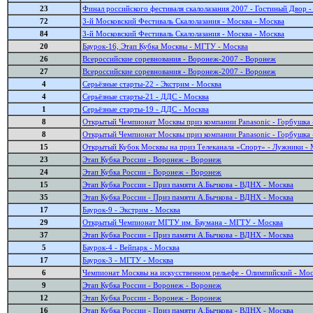
23
Финал российского фестиваля скалолазания 2007 - Гостиный Двор 
72
3-й Московский Фестиваль Cкалолазания - Москва - Москва
84
3-й Московский Фестиваль Cкалолазания - Москва - Москва
20
Баурок-16, Этап Кубка Москвы - МГТУ - Москва
26
Всероссийские соревнования - Воронеж-2007 - Воронеж
27
Всероссийские соревнования - Воронеж-2007 - Воронеж
4
Серьёзные старты-22 - Экстрим - Москва
4
Серьёзные старты-21 - ДДС - Москва
1
Серьёзные старты-19 - ДДС - Москва
8
Открытый Чемпионат Москвы приз компании Panasonic - Горбушка 
8
Открытый Чемпионат Москвы приз компании Panasonic - Горбушка 
15
Открытый Кубок Москвы на приз Телеканала «Спорт» - Лужники - 
23
Этап Кубка России - Воронеж - Воронеж
24
Этап Кубка России - Воронеж - Воронеж
15
Этап Кубка России - Приз памяти А.Бычкова - ВДНХ - Москва
35
Этап Кубка России - Приз памяти А.Бычкова - ВДНХ - Москва
17
Баурок-9 - Экстрим - Москва
29
Открытый Чемпионат МГТУ им. Баумана - МГТУ - Москва
37
Этап Кубка России - Приз памяти А.Бычкова - ВДНХ - Москва
5
Баурок-4 - Вейпарк - Москва
17
Баурок-3 - МГТУ - Москва
6
Чемпионат Москвы на искусственном рельефе - Олимпийский - Мос
9
Этап Кубка России - Воронеж - Воронеж
12
Этап Кубка России - Воронеж - Воронеж
16
Этап Кубка России - Приз памяти А.Бычкова - ВДНХ - Москва