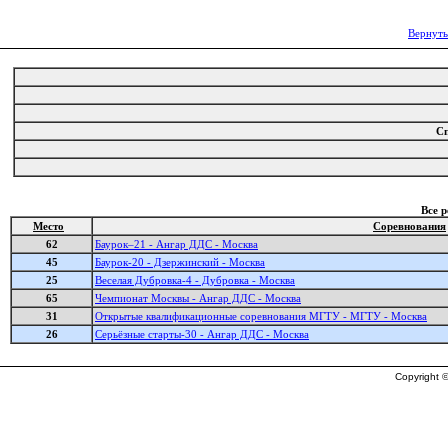
Вернуть
С
Все 
Место
Соревнования
62
Баурок–21 - Ангар ДДС - Москва
45
Баурок-20 - Дзержинский - Москва
25
Веселая Дубровка-4 - Дубровка - Москва
65
Чемпионат Москвы - Ангар ДДС - Москва
31
Открытые квалификационные соревнования МГТУ - МГТУ - Москва
26
Серьёзные старты-30 - Ангар ДДС - Москва
Copyright ©