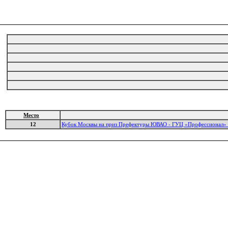
Место
12
Кубок Москвы на приз Префектуры ЮВАО - ГУЦ «Профессионал» 