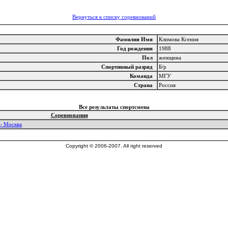
Вернуться к списку соревнований
Фамилия Имя
Климова Ксения
Год рождения
1988
Пол
женщина
Спортивный разряд
Б/р
Команда
МГУ
Страна
Россия
Все результаты спортсмена
Соревнования
- Москва
Copyright © 2006-2007. All right reserved