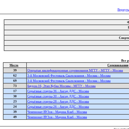
Вернуть
Спорт
Все 
Место
Соревнования
39
Открытые квалификационные соревнования МГТУ - МГТУ - Москва
62
3-й Московский Фестиваль Cкалолазания - Москва - Москва
69
3-й Московский Фестиваль Cкалолазания - Москва - Москва
73
Баурок-16, Этап Кубка Москвы - МГТУ - Москва
17
Серьёзные старты-36 - Ангар ДДС - Москва
30
Серьёзные старты-30 - Ангар ДДС - Москва
23
Серьёзные старты-28 - Ангар ДДС - Москва
24
Серьёзные старты-26 - Ангар ДДС - Москва
39
Чемпионат ВУЗов - Марина Клаб - Москва
49
Чемпионат ВУЗов - Марина Клаб - Москва