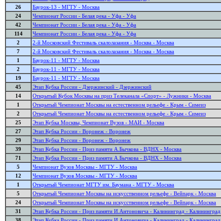
26
Баурок-13 - МГТУ - Москва
24
Чемпионат России - Белая река - Уфа - Уфа
42
Чемпионат России - Белая река - Уфа - Уфа
114
Чемпионат России - Белая река - Уфа - Уфа
2
2-й Московский Фестиваль скалолазания - Москва - Москва
7
2-й Московский Фестиваль скалолазания - Москва - Москва
1
Баурок-11 - МГТУ - Москва
2
Баурок-11 - МГТУ - Москва
19
Баурок-11 - МГТУ - Москва
45
Этап Кубка России - Дзержинский - Дзержинский
14
Открытый Кубок Москвы на приз Телеканала «Спорт» - Лужники - Москва
1
Открытый Чемпионат Москвы на естественном рельефе - Крым - Симеиз
2
Открытый Чемпионат Москвы на естественном рельефе - Крым - Симеиз
25
Этап Кубка Москвы, Чемпионат Вузов - МАИ - Москва
27
Этап Кубка России - Воронеж - Воронеж
29
Этап Кубка России - Воронеж - Воронеж
39
Этап Кубка России - Приз памяти А.Бычкова - ВДНХ - Москва
71
Этап Кубка России - Приз памяти А.Бычкова - ВДНХ - Москва
5
Чемпионат Вузов Москвы - МГТУ - Москва
12
Чемпионат Вузов Москвы - МГТУ - Москва
1
Открытый Чемпионат МГТУ им. Баумана - МГТУ - Москва
5
Открытый Чемпионат Москвы на искусственном рельефе - Вейпарк - Москва
24
Открытый Чемпионат Москвы на искусственном рельефе - Вейпарк - Москва
31
Этап Кубка России - Приз памяти И.Антоновича - Калининград - Калининград
38
Этап Кубка России - Приз памяти И.Антоновича - Калининград - Калининград