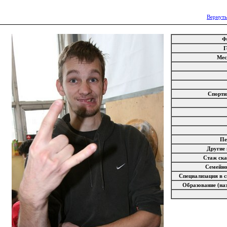
Вернуть
Ф
Г
Мес
Спорти
Пе
Другие
Стаж ск
Семейн
Специализация в 
Образование (на