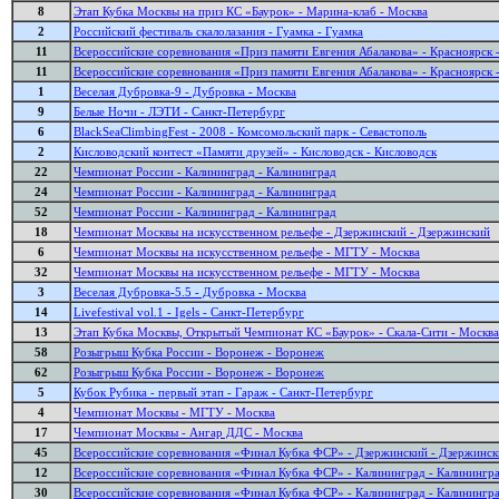
8
Этап Кубка Москвы на приз КС «Баурок» - Марина-клаб - Москва
2
Российский фестиваль скалолазания - Гуамка - Гуамка
11
Всероссийские соревнования «Приз памяти Евгения Абалакова» - Красноярск 
11
Всероссийские соревнования «Приз памяти Евгения Абалакова» - Красноярск 
1
Веселая Дубровка-9 - Дубровка - Москва
9
Белые Ночи - ЛЭТИ - Санкт-Петербург
6
BlackSeaClimbingFest - 2008 - Комсомольский парк - Севастополь
2
Кисловодский контест «Памяти друзей» - Кисловодск - Кисловодск
22
Чемпионат России - Калининград - Калининград
24
Чемпионат России - Калининград - Калининград
52
Чемпионат России - Калининград - Калининград
18
Чемпионат Москвы на искусственном рельефе - Дзержинский - Дзержинский
6
Чемпионат Москвы на искусственном рельефе - МГТУ - Москва
32
Чемпионат Москвы на искусственном рельефе - МГТУ - Москва
3
Веселая Дубровка-5.5 - Дубровка - Москва
14
Livefestival vol.1 - Igels - Санкт-Петербург
13
Этап Кубка Москвы, Открытый Чемпионат КС «Баурок» - Скала-Сити - Москва
58
Розыгрыш Кубка России - Воронеж - Воронеж
62
Розыгрыш Кубка России - Воронеж - Воронеж
5
Кубок Рубика - первый этап - Гараж - Санкт-Петербург
4
Чемпионат Москвы - МГТУ - Москва
17
Чемпионат Москвы - Ангар ДДС - Москва
45
Всероссийские соревнования «Финал Кубка ФСР» - Дзержинский - Дзержинс
12
Всероссийские соревнования «Финал Кубка ФСР» - Калининград - Калинингр
30
Всероссийские соревнования «Финал Кубка ФСР» - Калининград - Калинингр