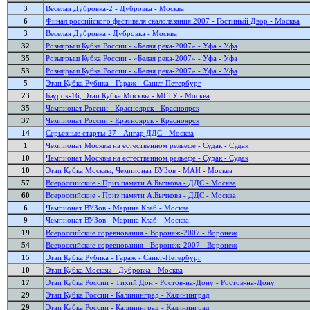
3
Веселая Дубровка-2 - Дубровка - Москва
6
Финал российского фестиваля скалолазания 2007 - Гостиный Двор - Москва
3
Веселая Дубровка - Дубровка - Москва
32
Розыгрыш Кубка России - «Белая река-2007» - Уфа - Уфа
35
Розыгрыш Кубка России - «Белая река-2007» - Уфа - Уфа
53
Розыгрыш Кубка России - «Белая река-2007» - Уфа - Уфа
5
Этап Кубка Рубика - Гараж - Санкт-Петербург
23
Баурок-16, Этап Кубка Москвы - МГТУ - Москва
35
Чемпионат России - Красноярск - Красноярск
37
Чемпионат России - Красноярск - Красноярск
14
Серьёзные старты-27 - Ангар ДДС - Москва
1
Чемпионат Москвы на естественном рельефе - Судак - Судак
10
Чемпионат Москвы на естественном рельефе - Судак - Судак
10
Этап Кубка Москвы, Чемпионат ВУЗов - МАИ - Москва
57
Всероссийские - Приз памяти А.Бычкова - ДДС - Москва
60
Всероссийские - Приз памяти А.Бычкова - ДДС - Москва
6
Чемпионат ВУЗов - Марина Клаб - Москва
9
Чемпионат ВУЗов - Марина Клаб - Москва
19
Всероссийские соревнования - Воронеж-2007 - Воронеж
54
Всероссийские соревнования - Воронеж-2007 - Воронеж
15
Этап Кубка Рубика - Гараж - Санкт-Петербург
10
Этап Кубка Москвы - Дубровка - Москва
17
Этап Кубка России - Тихий Дон - Ростов-на-Дону - Ростов-на-Дону
29
Этап Кубка России - Калининград - Калининград
29
Этап Кубка России - Калининград - Калининград