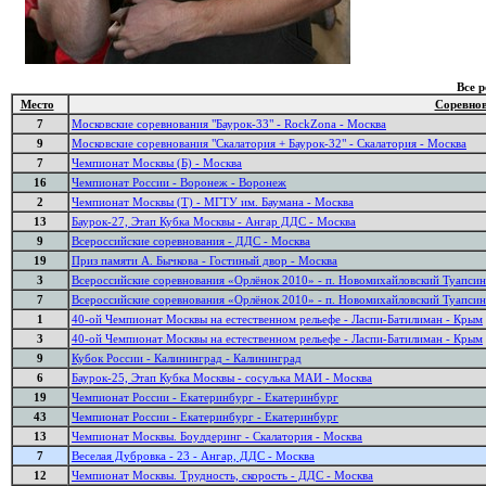
Все 
Место
Соревно
7
Московские соревнования "Баурок-33" - RockZona - Москва
9
Московские соревнования "Скалатория + Баурок-32" - Скалатория - Москва
7
Чемпионат Москвы (Б) - Москва
16
Чемпионат России - Воронеж - Воронеж
2
Чемпионат Москвы (Т) - МГТУ им. Баумана - Москва
13
Баурок-27, Этап Кубка Москвы - Ангар ДДС - Москва
9
Всероссийские соревнования - ДДС - Москва
19
Приз памяти А. Бычкова - Гостиный двор - Москва
3
Всероссийские соревнования «Орлёнок 2010» - п. Новомихайловский Туапсин
7
Всероссийские соревнования «Орлёнок 2010» - п. Новомихайловский Туапсин
1
40-ой Чемпионат Москвы на естественном рельефе - Ласпи-Батилиман - Крым
3
40-ой Чемпионат Москвы на естественном рельефе - Ласпи-Батилиман - Крым
9
Кубок России - Калининград - Калининград
6
Баурок-25, Этап Кубка Москвы - сосулька МАИ - Москва
19
Чемпионат России - Екатеринбург - Екатеринбург
43
Чемпионат России - Екатеринбург - Екатеринбург
13
Чемпионат Москвы. Боулдеринг - Скалатория - Москва
7
Веселая Дубровка - 23 - Ангар, ДДС - Москва
12
Чемпионат Москвы. Трудность, скорость - ДДС - Москва