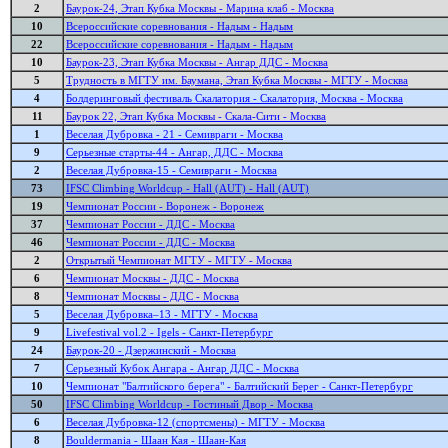
2
Баурок-24, Этап Кубка Москвы - Марина клаб - Москва
10
Всероссийские соревнования - Надым - Надым
22
Всероссийские соревнования - Надым - Надым
10
Баурок-23, Этап Кубка Москвы - Ангар ДДС - Москва
5
Трудность в МГТУ им. Баумана, Этап Кубка Москвы - МГТУ - Москва
4
Болдеринговый фестиваль Скалатория - Скалатория, Москва - Москва
11
Баурок 22, Этап Кубка Москвы - Скала-Сити - Москва
1
Веселая Дубровка - 21 - Семивраги - Москва
9
Серьезные старты-44 - Ангар, ДДС - Москва
2
Веселая Дубровка-15 - Семивраги - Москва
73
IFSC Climbing Worldcup - Hall (AUT) - Hall (AUT)
19
Чемпионат России - Воронеж - Воронеж
37
Чемпионат России - ДДС - Москва
46
Чемпионат России - ДДС - Москва
2
Открытый Чемпионат МГТУ - МГТУ - Москва
6
Чемпионат Москвы - ДДС - Москва
8
Чемпионат Москвы - ДДС - Москва
5
Веселая Дубровка–13 - МГТУ - Москва
9
Livefestival vol.2 - Igels - Санкт-Петербург
24
Баурок-20 - Дзержинский - Москва
7
Серьезный Кубок Ангара - Ангар ДДС - Москва
10
Чемпионат "Балтийского берега" - Балтийский Берег - Санкт-Петербург
50
IFSC Climbing Worldcup - Гостиный Двор - Москва
6
Веселая Дубровка-12 (спортсмены) - МГТУ - Москва
8
Bouldermania - Шаан Кая - Шаан-Кая