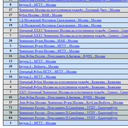
8
Баурок-8 - МГТУ - Москва
27
Чемпионат Москвы на искусственном рельефе - Гостиный Двор - Москва
27
Кубок Москвы - МАИ - Москва
9
1-й Московский Фестиваль Скалолазания - Москва - Москва
19
1-й Московский Фестиваль Скалолазания - Москва - Москва
3
Открытый XXXV Чемпионат Москвы на естественном рельефе - Симеиз - Сим
7
Открытый XXXV Чемпионат Москвы на естественном рельефе - Симеиз - Сим
20
Чемпионат Вузов Москвы - МАИ - Москва
5
Чемпионат Вузов Москвы - МГТУ - Москва
9
Чемпионат Вузов Москвы - МГТУ - Москва
31
Этап Кубка России - Приз памяти А.Бычкова - ВДНХ - Москва
13
Баурок-5 - МГТУ - Москва
20
Баурок-4 - Вейпарк - Москва
1
Открытый Кубок МГТУ - МГТУ - Москва
16
Баурок-3 - МГТУ - Москва
3
Открытый Кубок Москвы на естественном рельефе - Балаклава - Балаклава
4
Открытый Кубок Москвы на естественном рельефе - Балаклава - Балаклава
7
XXIV Открытый Чемпионат Москвы на естественном рельефе - Симеиз - Симе
45
Этап Кубка России - Приз памяти А.Бычкова - ВДНХ - Москва
37
Этап Кубка Москвы, Чемпионат Вузов Москвы - Клуб им.Визбора - Москва
71
Чемпионат России - Приз памяти П.Самойлина - УГПУ - Екатеринбург
78
Чемпионат России - Приз памяти П.Самойлина - УГПУ - Екатеринбург
84
Чемпионат России - Приз памяти П.Самойлина - УГПУ - Екатеринбург
3
Баурок-2 - МГТУ - Москва