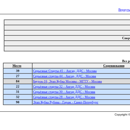
Вернуть
Спор
Все 
Место
Соревнования
39
Серьезные Старты-45 - Ангар, ДДС - Москва
27
Серьезные старты-44 - Ангар, ДДС - Москва
84
Баурок-16, Этап Кубка Москвы - МГТУ - Москва
22
Серьёзные старты-32 - Ангар ДДС - Москва
31
Серьёзные старты-30 - Ангар ДДС - Москва
32
Серьёзные старты-28 - Ангар ДДС - Москва
90
Этап Кубка Рубика - Гараж - Санкт-Петербург
Copyright ©