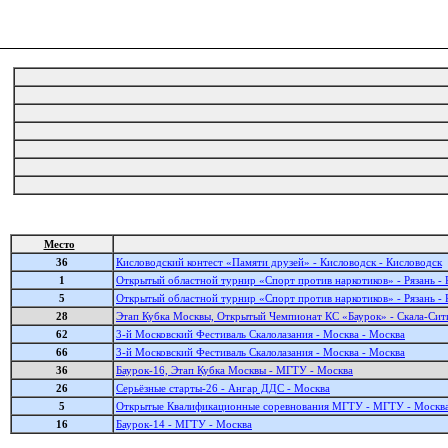
Место
36
Кисловодский контест «Памяти друзей» - Кисловодск - Кисловодск
1
Открытый областной турнир «Спорт против наркотиков» - Рязань - 
5
Открытый областной турнир «Спорт против наркотиков» - Рязань - 
28
Этап Кубка Москвы, Открытый Чемпионат КС «Баурок» - Скала-Сит
62
3-й Московский Фестиваль Cкалолазания - Москва - Москва
66
3-й Московский Фестиваль Cкалолазания - Москва - Москва
36
Баурок-16, Этап Кубка Москвы - МГТУ - Москва
26
Серьёзные старты-26 - Ангар ДДС - Москва
5
Открытые Квалификационные соревнования МГТУ - МГТУ - Москв
16
Баурок-14 - МГТУ - Москва