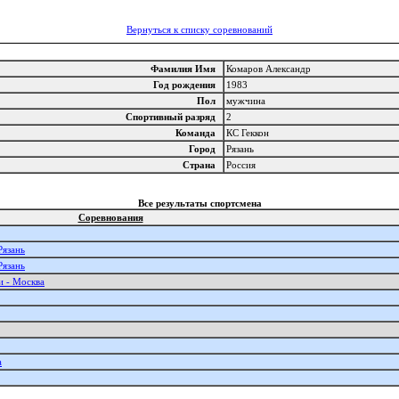
Вернуться к списку соревнований
Фамилия Имя
Комаров Александр
Год рождения
1983
Пол
мужчина
Спортивный разряд
2
Команда
КС Геккон
Город
Рязань
Страна
Россия
Все результаты спортсмена
Соревнования
Рязань
Рязань
и - Москва
а