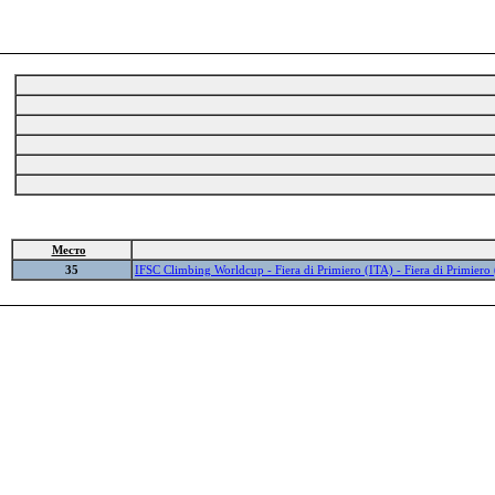
Место
35
IFSC Climbing Worldcup - Fiera di Primiero (ITA) - Fiera di Primiero