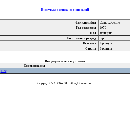
Вернуться к списку соревнований
Фамилия Имя
Combaz Celine
Год рождения
1979
Пол
женщина
Спортивный разряд
Б/р
Команда
Франция
Страна
Франция
Все результаты спортсмена
Соревнования
 (ITA)
Copyright © 2006-2007. All right reserved